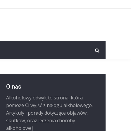
O nas
Alkoholowy odwyk to strona, która
pomoże Ci wyjść z nałogu alkholowego.
Artykuły i porady dotyczące objawów,
skutków, oraz leczenia choroby
alkoholowej.