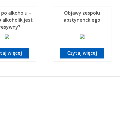
 po alkoholu –
Objawy zespołu
 alkoholik jest
abstynenckiego
resywny?
taj więcej
Czytaj więcej