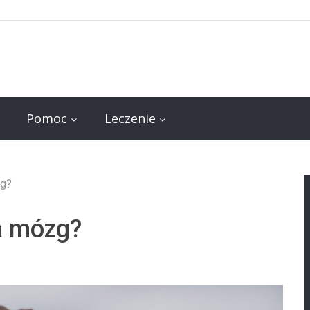
Pomoc
Leczenie
zg?
a mózg?