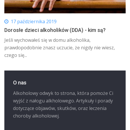
17 października 2019
Dorosłe dzieci alkoholików (DDA) - kim są?
Jeśli wychowałeś się w domu alkoholika,
prawdopodobnie znasz uczucie, że nigdy nie wiesz,
czego się...
O nas
Alkoholowy odwyk to strona, która pomoże Ci
wyjść z nałogu alkholowego. Artykuły i porady
dotyczące objawów, skutków, oraz leczenia
choroby alkoholowej.