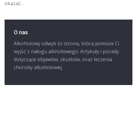
okazać...
O nas
Alkoholowy odwyk to strona, która pomoże Ci
wyjść z nałogu alkholowego. Artykuły i porady
dotyczące objawów, skutków, oraz leczenia
choroby alkoholowej.