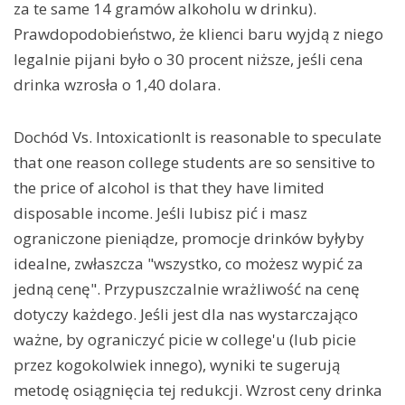
za te same 14 gramów alkoholu w drinku).
Prawdopodobieństwo, że klienci baru wyjdą z niego
legalnie pijani było o 30 procent niższe, jeśli cena
drinka wzrosła o 1,40 dolara.
Dochód Vs. IntoxicationIt is reasonable to speculate
that one reason college students are so sensitive to
the price of alcohol is that they have limited
disposable income. Jeśli lubisz pić i masz
ograniczone pieniądze, promocje drinków byłyby
idealne, zwłaszcza "wszystko, co możesz wypić za
jedną cenę". Przypuszczalnie wrażliwość na cenę
dotyczy każdego. Jeśli jest dla nas wystarczająco
ważne, by ograniczyć picie w college'u (lub picie
przez kogokolwiek innego), wyniki te sugerują
metodę osiągnięcia tej redukcji. Wzrost ceny drinka