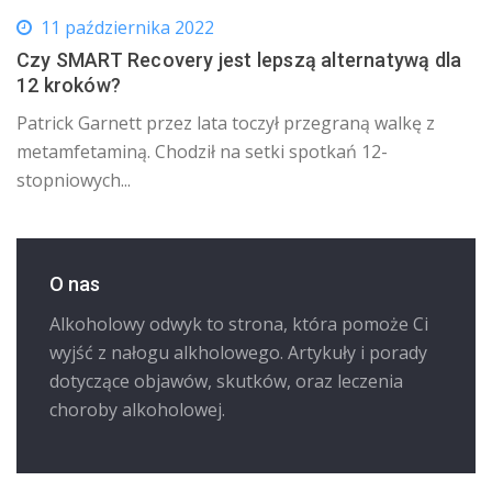
11 października 2022
Czy SMART Recovery jest lepszą alternatywą dla
12 kroków?
Patrick Garnett przez lata toczył przegraną walkę z
metamfetaminą. Chodził na setki spotkań 12-
stopniowych...
O nas
Alkoholowy odwyk to strona, która pomoże Ci
wyjść z nałogu alkholowego. Artykuły i porady
dotyczące objawów, skutków, oraz leczenia
choroby alkoholowej.